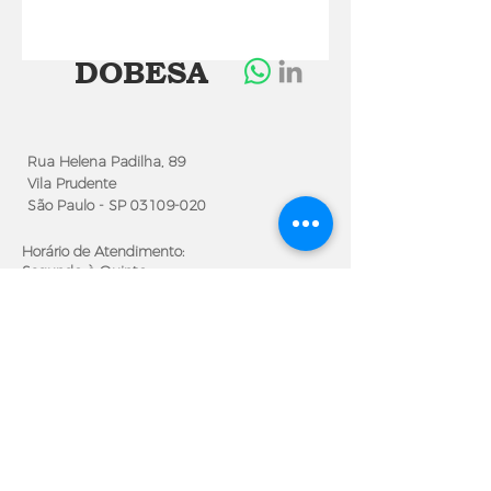
DOBESA
Rua Helena Padilha, 89
Vila Prudente
São Paulo - SP
03109-020
Horário de Atendimento:
Segunda à Quinta
das 7h30 às 17h30
Sextas das 7h30 às 16h30
+55 (11) 2915-1515
Atendimento via Whatsapp
Segunda à Sexta
das 8h às 16h
+55 (11) 99183-5285